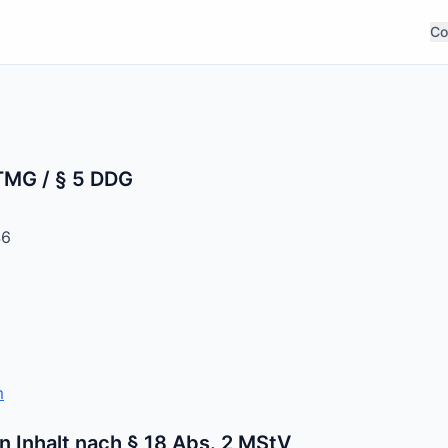
Co
TMG / § 5 DDG
46
m
n Inhalt nach § 18 Abs. 2 MStV