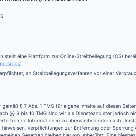
46
stellt eine Plattform zur Online-Streitbeilegung (OS) berei
mers/odr/
verpflichtet, an Streitbeilegungsverfahren vor einer Verbrau
ir gemäß § 7 Abs. 1 TMG für eigene Inhalte auf diesen Seit
ch §§ 8 bis 10 TMG sind wir als Diensteanbieter jedoch nich
herte fremde Informationen zu überwachen oder nach Umstä
it hinweisen. Verpflichtungen zur Entfernung oder Sperrung
gemeinen Gesetzen bleiben hiervon unberührt. Eine diesbez